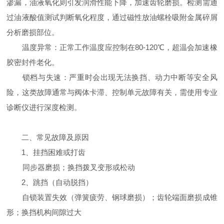
渗漏，油液氧化则引发润滑性能下降，加速齿轮磨损。检测需通
过油液酸值测试判断氧化程度，通过磁性放油螺栓吸附金属碎屑
分析磨损部位。
温度异常：正常工作温度应控制在80-120℃，超温会加速橡
胶密封件老化。
锁档与失速：严重时会出现无法换挡、动力中断等安全风
险，这类故障通常与阀体卡滞、控制单元故障有关，需使用专业
诊断仪进行深度检测。
二、常见故障及原因
1、挂挡困难或打齿
同步器磨损；换挡拨叉变形或松动
2、跳挡（自动脱挡）
自锁装置失效（弹簧疲劳、钢球磨损）；齿轮端面磨损成锥
形；换挡机构间隙过大