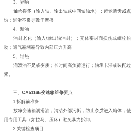
3、异响
轴承损坏（输入轴、输出轴或中间轴轴承）；齿轮断齿或点
蚀；润滑不良导致干摩擦
4、漏油
油封老化（输入/输出轴油封）；壳体密封面损伤或螺栓松
动；通气塞堵塞导致内部压力升高
5、过热
润滑油不足或变质；长时间高负荷运行；轴承卡滞或装配过
紧。
三、
CA5116E变速箱维修
要点
1.拆解前准备
放净变速箱润滑油；清洁外部污垢，防止杂质进入箱体；使
用专用工具（如拉马、压床）避免暴力拆卸。
2.关键检查项目